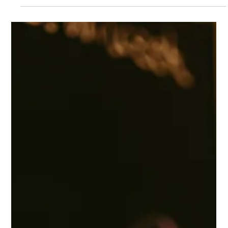
Anspannung und verpassten Chancen eine ADHS-Diagnose .
Schaut man sich die frühe Kindheit dieser Menschen an ,
merkt man schnell : Eigentlich hätte man schon viel früher
Verdachtsdiagnosen stellen , Begleiterkrankungen verhindern
und ganze Leben retten können . Im Vergleich zur